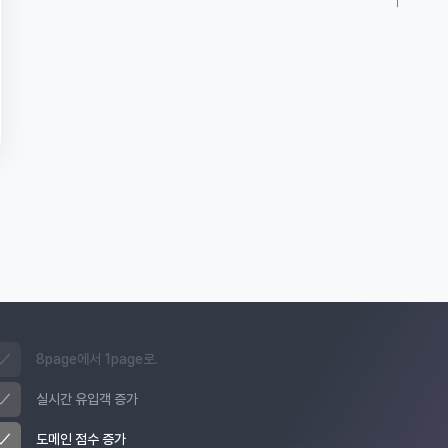
8page에서 1page로.
실시간 유입객 증가
도메인 점수 증가