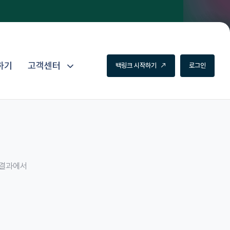
하기
고객센터
백
링
크
시
작
하
기
로
그
인
색결과에서